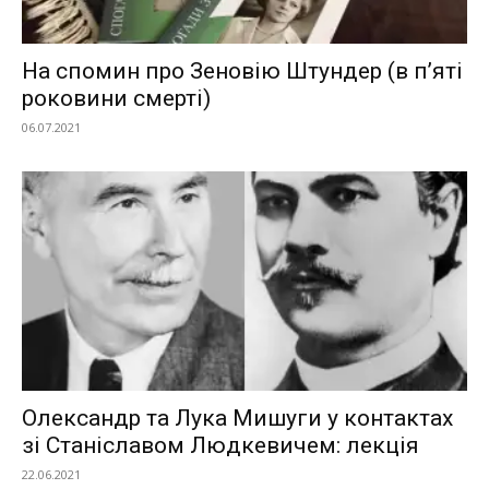
На спомин про Зеновію Штундер (в п’яті
роковини смерті)
06.07.2021
Олександр та Лука Мишуги у контактах
зі Станіславом Людкевичем: лекція
22.06.2021