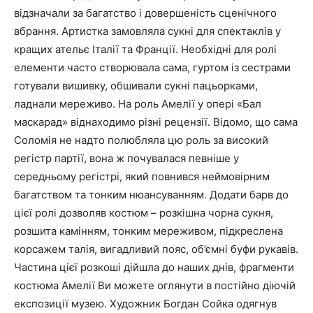
відзначали за багатство і довершеність сценічного
вбрання. Артистка замовляла сукні для спектаклів у
кращих ательє Італії та Франції. Необхідні для ролі
елементи часто створювала сама, гуртом із сестрами
готували вишивку, обшивали сукні пацьорками,
ладнали мереживо. На роль Амелії у опері «Бал
маскарад» віднаходимо різні рецензії. Відомо, що сама
Соломія не надто полюбляла цю роль за високий
регістр партії, вона ж почувалася певніше у
середньому регістрі, який повнився неймовірним
багатством та тонким нюансуванням. Додати барв до
цієї ролі дозволяв костюм – розкішна чорна сукня,
розшита камінням, тонким мереживом, підкреслена
корсажем талія, вигадливий пояс, об’ємні буфи рукавів.
Частина цієї розкоші дійшла до наших днів, фрагменти
костюма Амелії Ви можете оглянути в постійно діючій
експозиції музею. Художник Богдан Сойка одягнув