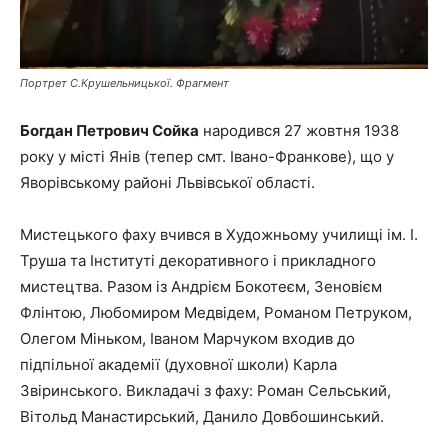
Портрет С.Крушельницької. Фрагмент
Богдан Петрович Сойка
народився 27 жовтня 1938
року у місті Янів (тепер смт. Івано-Франкове), що у
Яворівському районі Львівської області.
Мистецького фаху вчився в Художньому училищі ім. І.
Труша та Інституті декоративного і прикладного
мистецтва. Разом із Андрієм Бокотеєм, Зеновієм
Флінтою, Любомиром Медвідем, Романом Петруком,
Олегом Міньком, Іваном Марчуком входив до
підпільної академії (духовної школи) Карла
Звіринського. Викладачі з фаху: Роман Сельський,
Вітольд Манастирський, Данило Довбошинський.