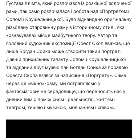
Ґустава Клімта, який розпочався із розкішної золоченої
рами, так само розпочалася і робота над «Портретом»
Соломії Крушельницької. Було віднайдено оригінальну
різьблену старовинну раму в історичному стилі, яка
«ознакувала» місце майбутнього твору. Автор та
головний художник експозиції Орест Скоп вважав, що
лише Богдан Сойка може створити такий портрет.
Давній прихильник таланту Соломії Крушельницької
та відданий друг музею пан Богдан Сойка за порадою
Ореста Скопа взявся за написання «Портрету». Саме
через це «вікно»-раму, ми потрапляємо у
фантасмагоричне середовище, що переносить нас у
дивний вимір поміж сном і реальністю, життям і
театром, тишею і музикою, мовчанням і співом…