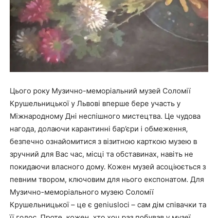
Цього року Музично-меморіальний музей Соломії
Крушельницької у Львові вперше бере участь у
Міжнародному Дні неспішного мистецтва. Це чудова
нагода, долаючи карантинні бар’єри і обмеження,
безпечно ознайомитися з візитною карткою музею в
зручний для Вас час, місці та обставинах, навіть не
покидаючи власного дому. Кожен музей асоціюється з
певним твором, ключовим для нього експонатом. Для
Музично-меморіального музею Соломії
Крушельницької – це є geniusloci – сам дім співачки та
її голос. Проте, кожен, хто хоч раз побував у музеї,