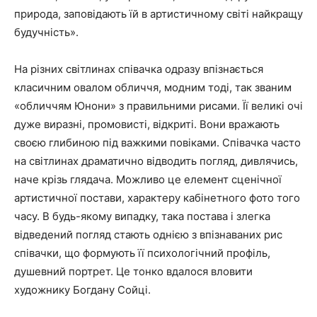
природа, заповідають їй в артистичному світі найкращу
будучність».
На різних світлинах співачка одразу впізнається
класичним овалом обличчя, модним тоді, так званим
«обличчям Юнони» з правильними рисами. Її великі очі
дуже виразні, промовисті, відкриті. Вони вражають
своєю глибиною під важкими повіками. Співачка часто
на світлинах драматично відводить погляд, дивлячись,
наче крізь глядача. Можливо це елемент сценічної
артистичної постави, характеру кабінетного фото того
часу. В будь-якому випадку, така постава і злегка
відведений погляд стають однією з впізнаваних рис
співачки, що формують її психологічний профіль,
душевний портрет. Це тонко вдалося вловити
художнику Богдану Сойці.