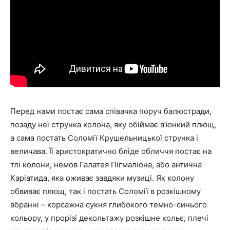
Перед нами постає сама співачка поруч балюстради,
позаду неї струнка колона, яку обіймає в’юнкий плющ,
а сама постать Соломії Крушельницької струнка і
величава. Її аристократично бліде обличчя постає на
тлі колони, немов Галатея Пігмаліона, або антична
Каріатида, яка оживає завдяки музиці. Як колону
обвиває плющ, так і постать Соломії в розкішному
вбранні – корсажна сукня глибокого темно-синього
кольору, у прорізі декольтажу розкішне кольє, плечі