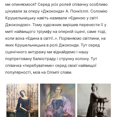
ми опиняємося? Серед усіх ролей співачку особливо
цінували за оперу «Джоконда» А. Понк’єллі. Соломію
Крушельницьку навіть називали «Єдиною у світі
Джокондою». Тому художник вирішив перенести її у
миті найвищого тріумфу на оперній сцені, саме тоді,
коли вона «Єдина в світі!..». Порівняємо світлини, на
яких Крушельницька в ролі Джоконди. Тут серед
сценічного антуражу ми віднайдемо і нашу
портретовану балюстраду і струнку колону. Тут
співачка «перебуватиме» серед своєї найвищої
популярності, мов на Олімпі слави.