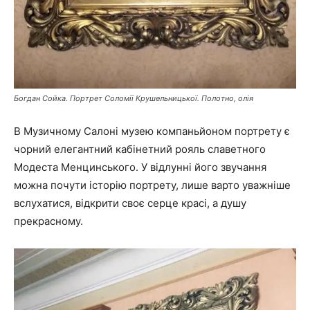
Богдан Сойка. Портрет Соломії Крушельницької. Полотно, олія
В Музичному Салоні музею компаньйоном портрету є
чорний елегантний кабінетний рояль славетного
Модеста Менцинського. У відлунні його звучання
можна почути історію портрету, лише варто уважніше
вслухатися, відкрити своє серце красі, а душу
прекрасному.