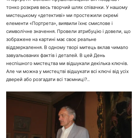
тонко розкрив весь творчий шлях співачки. У нашому
мистецькому «детективі» ми простежили окремі
елементи «Портрета», виявили їхнє смислове і
символічне значення. Провели атрибуцію і довели, що
зображене на картині має своє реальне
віддзеркалення. В одному творі митець вклав чимало
завуальованих фактів і деталей. В цей День
неспішного мистецтва ми відшукали декілька ключів.
Але чи можна у мистецтві відшукати всі ключі від усіх
дверей або розгадати всі таємниці?..