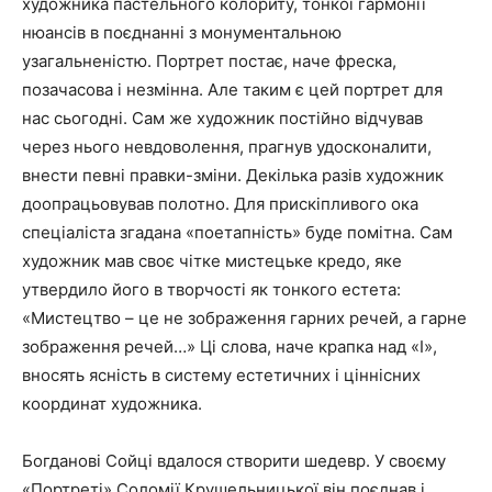
художника пастельного колориту, тонкої гармонії
нюансів в поєднанні з монументальною
узагальненістю. Портрет постає, наче фреска,
позачасова і незмінна. Але таким є цей портрет для
нас сьогодні. Сам же художник постійно відчував
через нього невдоволення, прагнув удосконалити,
внести певні правки-зміни. Декілька разів художник
доопрацьовував полотно. Для прискіпливого ока
спеціаліста згадана «поетапність» буде помітна. Сам
художник мав своє чітке мистецьке кредо, яке
утвердило його в творчості як тонкого естета:
«Мистецтво – це не зображення гарних речей, а гарне
зображення речей…» Ці слова, наче крапка над «І»,
вносять ясність в систему естетичних і ціннісних
координат художника.
Богданові Сойці вдалося створити шедевр. У своєму
«Портреті» Соломії Крушельницької він поєднав і