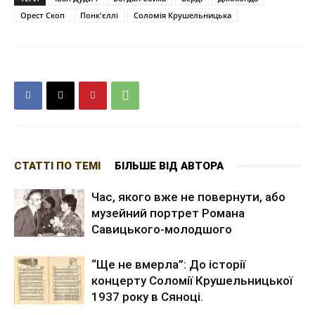
Орест Скоп
Понк'єллі
Соломія Крушельницька
СТАТТІ ПО ТЕМІ
БІЛЬШЕ ВІД АВТОРА
Час, якого вже не повернути, або
музейний портрет Романа
Савицького-молодшого
“Ще не вмерла”: До історії
концерту Соломії Крушельницької
1937 року в Сяноці.