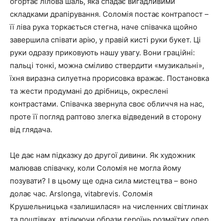
огортає лілова шаль, яка спадає вигадливими
складками драпірування. Соломія постає контрапост –
її ліва рука торкається стегна, наче співачка щойно
завершила співати арію, у правій кисті руки букет. Ці
руки одразу приковують нашу увагу. Вони граційні:
пальці тонкі, можна сміливо ствердити «музикальні»,
їхня виразна силуетна прорисовка вражає. Постановка
та жести продумані до дрібниць, окреслені
контрастами. Співачка звернула своє обличчя на нас,
проте її погляд раптово злегка відведений в сторону
від глядача.
Це дає нам підказку до другої дивини. Як художник
малював співачку, коли Соломія не могла йому
позувати? І в цьому ще одна сила мистецтва – воно
долає час. Arslonga, vitabrevis. Соломія
Крушельницька «залишилася» на численних світлинах
та поштівках, втілюючи образи героїнь розмаїтих опер.