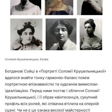
Соломія Крушельницька. Колаж
Богданові Сойці в «Портреті Соломії Крушельницької»
вдалося знайти тонку гармонію-баланс поміж
портретною впізнаваністю та художнім вимислом-
ідеалізацією. Перед нами постає і обличчя Соломії
Крушельницької, і її образ-квінтесенція, сукупний
профіль всіх ролей, які співачка втілила на оперній
сцені. Чи не є це ознака високої майстерності