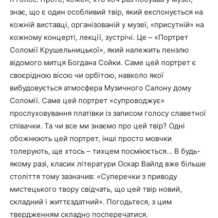
знає, що є один особливий твір, який експонується на
кожній виставці, організованій у музеї, «присутній» на
кожному концерті, лекції, зустрічі. Це – «Портрет
Соломії Крушельницької», який належить пензлю
відомого митця Богдана Сойки. Саме цей портрет є
своєрідною віссю чи орбітою, навколо якої
вибудовується атмосфера Музичного Салону дому
Соломії. Саме цей портрет «супроводжує»
прослуховування платівки із записом голосу славетної
співачки. Та чи все ми знаємо про цей твір? Одні
обожнюють цей портрет, інші просто мовчки
толерують, ще хтось – тихцем посміюється… В будь-
якому разі, класик літератури Оскар Вайлд вже більше
століття тому зазначив: «Суперечки з приводу
мистецького твору свідчать, що цей твір новий,
складний і життєздатний». Погодьтеся, з цим
твердженням складно посперечатися.