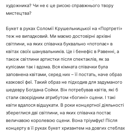
художника? Чи не є це рисою справжнього твору
мистецтва?
Букет в руках Соломії Крушельницької на «Портреті»
теж не випадковий. Ми маємо достовірні архівні
світлини, на яких співачка буквально «потопає» в
квітах своїх шанувальників. Це і бенефіс в Равенні, а
також світлини артистки після спектаклів, як за
кулісами так і вдома. Вся кімната співачки була
заповнена квітами, серед них – її постать, наче образ
казкової феї. Такий образ не підходив для задуманого
шедевру Богдана Сойки. Він потребував квітів, які б
стали своєрідним атрибутом «богині» сцени. І такі
квіти вдалося відшукати. В роки концертної діяльності
збереглися дві світлини, на яких співачка постає
величавою королевою сцени. Вона тріумфує! Після
концерту в її руках букет хризантем на довгих стеблах