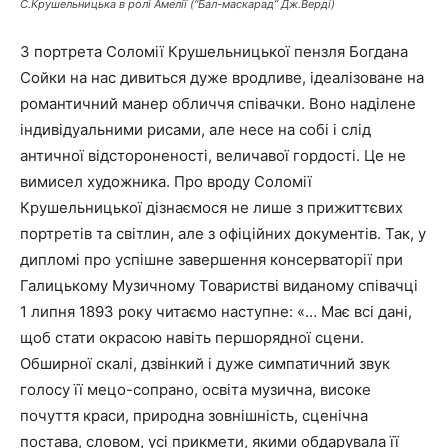
С.Крушельницька в ролі Амелії (“Бал-маскарад” Дж.Верді)
З портрета Соломії Крушельницької пензля Богдана
Сойки на нас дивиться дуже вродливе, ідеалізоване на
романтичний манер обличчя співачки. Воно наділене
індивідуальними рисами, але несе на собі і слід
античної відстороненості, величавої гордості. Це не
вимисел художника. Про вроду Соломії
Крушельницької дізнаємося не лише з прижиттєвих
портретів та світлин, але з офіційних документів. Так, у
дипломі про успішне завершення консерваторії при
Галицькому Музичному Товаристві виданому співачці
1 липня 1893 року читаємо наступне: «… Має всі дані,
щоб стати окрасою навіть першорядної сцени.
Обширної скалі, дзвінкий і дуже симпатичний звук
голосу її мецо-сопрано, освіта музична, високе
почуття краси, природна зовнішність, сценічна
постава, словом, усі прикмети, якими обдарувала її