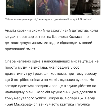
С.Крушельницька в ролі Джоконди в однойменній опері А.Понк’єллі
Аналіз картини схожий на захопливий детектив, коли
глядач перетворюється на Шерлока Холмса і по
деталях дедуктивним методом віднаходить новий
прихований зміст.
Опера напевно одне з найскладніших мистецтв.Це не
просто музична вистава, яка поєднує у собі і
драматичну гру і розкішні костюми, при тому всьому
ще й потрібно співати на межі людських зусиль. Не
завжди вдається поєднати все це в єдине дійство на
найвищому рівні. Соломія Крушельницька досягла в
тому небувалого успіху. Зокрема, в опері Дж. Верді
«Бал Маскарад» співачку часто критика і публіка