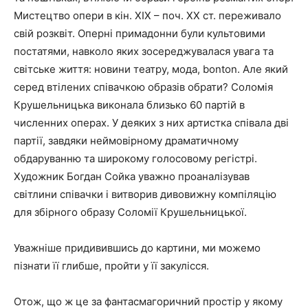
Мистецтво опери в кін. ХІХ – поч. ХХ ст. переживало
свій розквіт. Оперні примадонни були культовими
постатями, навколо яких зосереджувалася увага та
світське життя: новини театру, мода, bonton. Але який
серед втілених співачкою образів обрати? Соломія
Крушельницька виконала близько 60 партій в
численних операх. У деяких з них артистка співала дві
партії, завдяки неймовірному драматичному
обдаруванню та широкому голосовому регістрі.
Художник Богдан Сойка уважно проаналізував
світлини співачки і витворив дивовижну компіляцію
для збірного образу Соломії Крушельницької.
Уважніше придивившись до картини, ми можемо
пізнати її глибше, пройти у її закулісся.
Отож, що ж це за фантасмагоричний простір у якому