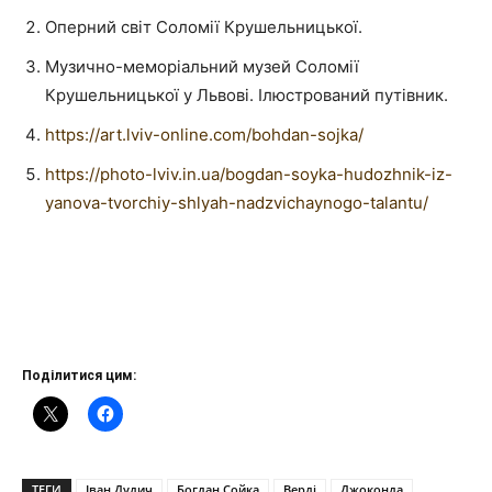
Оперний світ Соломії Крушельницької.
Музично-меморіальний музей Соломії
Крушельницької у Львові. Ілюстрований путівник.
https://art.lviv-online.com/bohdan-sojka/
https://photo-lviv.in.ua/bogdan-soyka-hudozhnik-iz-
yanova-tvorchiy-shlyah-nadzvichaynogo-talantu/
Поділитися цим:
ТЕГИ
Іван Дудич
Богдан Сойка
Верді
Джоконда