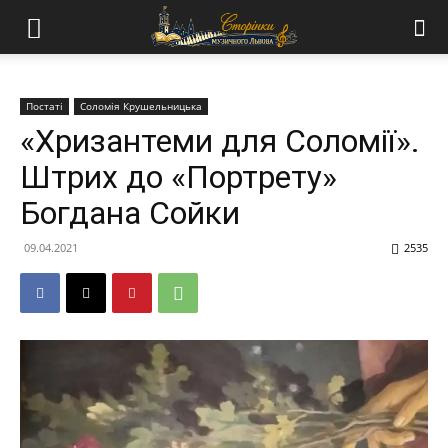
Постаті
Соломія Крушельницька
«Хризантеми для Соломії».
Штрих до «Портрету»
Богдана Сойки
09.04.2021
2535