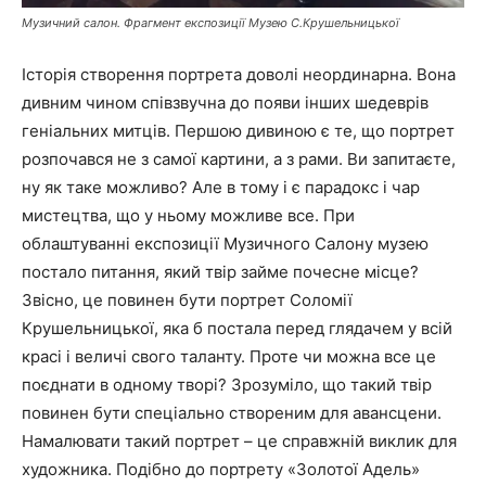
Музичний салон. Фрагмент експозиції Музею С.Крушельницької
Історія створення портрета доволі неординарна. Вона
дивним чином співзвучна до появи інших шедеврів
геніальних митців. Першою дивиною є те, що портрет
розпочався не з самої картини, а з рами. Ви запитаєте,
ну як таке можливо? Але в тому і є парадокс і чар
мистецтва, що у ньому можливе все. При
облаштуванні експозиції Музичного Салону музею
постало питання, який твір займе почесне місце?
Звісно, це повинен бути портрет Соломії
Крушельницької, яка б постала перед глядачем у всій
красі і величі свого таланту. Проте чи можна все це
поєднати в одному творі? Зрозуміло, що такий твір
повинен бути спеціально створеним для авансцени.
Намалювати такий портрет – це справжній виклик для
художника. Подібно до портрету «Золотої Адель»