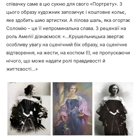
співачку саме в цю сукню для свого «Портрету». З
цього образу художник запозичує і коштовне кольє,
яке здобить шию артистки. А лілова шаль, яка огортає
Соломію – це її непроминальна слава. З рецензії на
роль Амелії дізнаємося: «…Крушельницька звертає
особливу увагу на сценічний бік образу, на сценічне
відтворення, на жести, на костюм (!), не пропускаючи
нічого, що може надати ролі правдивості й
життєвості…»