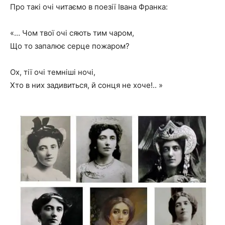
Про такі очі читаємо в поезії Івана Франка:
«… Чом твої очі сяють тим чаром,
Що то запалює серце пожаром?
Ох, тії очі темніші ночі,
Хто в них задивиться, й сонця не хоче!.. »