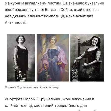
з ажурним вигадливим листям. Це знайшло буквальне
відображення у творі Богдана Сойки, який створює
невід’ємний елемент композиції, наче акант для
Античності.
Соломія Крушельницька після концерту
«Портрет Соломії Крушельницької» виконаний в
олійній техніці, сповнений традиційного для