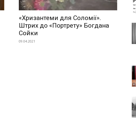
«Хризантеми для Соломії».
Львова
Штрих до «Портрету» Богдана
Сойки
09.04.2021