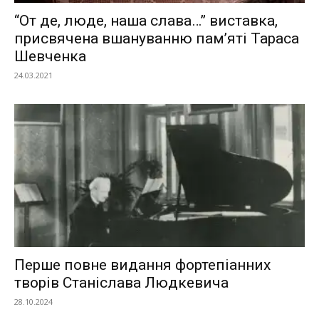
“От де, люде, наша слава…” виставка,
присвячена вшануванню пам’яті Тараса
Шевченка
24.03.2021
Перше повне видання фортепіанних
творів Станіслава Людкевича
28.10.2024