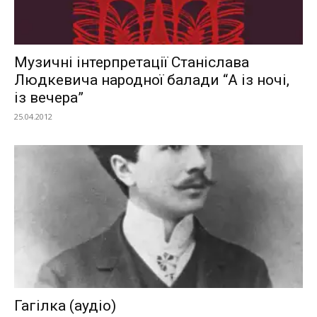
Музичні інтерпретації Станіслава
Людкевича народної балади “А із ночі,
із вечера”
25.04.2012
Гагілка (аудіо)