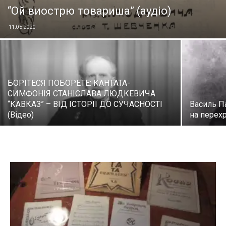
“Ой виострю товариша” (аудіо)
11.05.2020
БОРІТЕСЯ ПОБОРЕТЕ: КАНТАТА-
СИМФОНІЯ СТАНІСЛАВА ЛЮДКЕВИЧА
“КАВКАЗ” – ВІД ІСТОРІЇ ДО СУЧАСНОСТІ
Василь П
(Відео)
на перехр