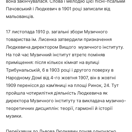
вона закінчувалася. Слова і мелодію цієї пісні-псальми
Пачовський і Людкевич в 1901 році записали від
мальованців.
17 листопада 1910 р. загальні збори Музичного
товариства ім. Лисенка затвердили призначення
Людкевича директором Вищого музичного інституту.
На той час Музичний інститут втретє поміняв
приміщення: після кількох кімнат на вулиці
Трибунальській, 6 в 1903 році і другого поверху в
Народному Домі від 4-го жовтня 1907, він в жовтні
1909 перенісся до кам’яниці на площі Ринок, 24. Тут
пройшла чотирилітня діяльність Людкевича як
директора Музичного інституту та викладача музично-
теоретичних дисциплін: теорії, гармонії й історії
музики.
Переїхавши до Львова Людкевич почав одночасно