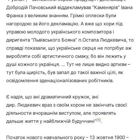
Добродій Пачовський віддекламував “Каменярів” Івана
Франка з великим знанням. Грімкі оплески були
нагородою за його декламацію. А вже що хори під
управою молодого українського композитора і
диригента “Львівського Бояна” п.Остапа Людкевича, то
справді показали, що українське серце не потрібує аж
виробляти собі артистичного смаку, бо він лежить у
душі кожного українця. … Тут не лише видно артизм –
тут була щирість, був запал до такої важної цілі, як
освідомлення зденаціоналізованих робітників.
Є надія, що ані драматичний кружок, ані
дир. Людкевич враз з своїм хором не закінчать своєї
діяльности вчорашнім виступом, але проявлять
[1]
дальше життя у найближчій будуччині”
.
Початок нового навчального року – 13 жовтня 1900 –