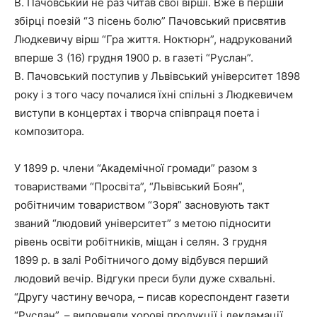
В. Пачовський не раз читав свої вірші. Вже в першій
збірці поезій “З пісень болю” Пачовський присвятив
Людкевичу вірш “Гра життя. Ноктюрн”, надрукований
вперше 3 (16) грудня 1900 р. в газеті “Руслан”.
В. Пачовський поступив у Львівський університет 1898
року і з того часу почалися їхні спільні з Людкевичем
виступи в концертах і творча співпраця поета і
композитора.
У 1899 р. члени “Академічної громади” разом з
товариствами “Просвіта”, “Львівський Боян”,
робітничим товариством “Зоря” засновують такт
званий “людовий університет” з метою підносити
рівень освіти робітників, міщан і селян. 3 грудня
1899 р. в залі Робітничого дому відбувся перший
людовий вечір. Відгуки преси були дуже схвальні.
“Другу частину вечора, – писав кореспондент газети
“Руслан”, – виповняли хорові продукції і декламації.