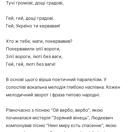
Тучі громові, дощі градові,
Гей, гей, дощі градові.
Гей, Україно ти кервавая!
Хто ж тебе, мати, покервавив?
Покервавили злії вороги,
Злії вороги, люті без ваги,
Гей, гей, люті без ваги!
В основі цього вірша поетичний паралелізм. У
солоспіві вокальна мелодія глибоко наспівна. Кожен
мелодичний зворот і фраза типово народні.
Рівночасно з піснею “Ой вербо, вербо”, якою
починалася містерія “Зоряний вінець”, Людкевич
компонував пісню “Нині миру єсть спасеннє”, якою