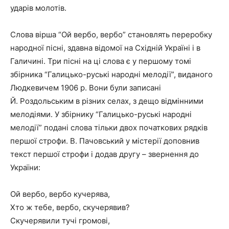
ударів молотів.
Слова вірша “Ой вербо, вербо” становлять переробку
народної пісні, здавна відомої на Східній Україні і в
Галичині. Три пісні на ці слова є у першому томі
збірника “Галицько-руські народні мелодії”, виданого
Людкевичем 1906 р. Вони були записані
Й. Роздольським в різних селах, з дещо відмінними
мелодіями. У збірнику “Галицько-руські народні
мелодії” подані слова тільки двох початкових рядків
першої строфи. В. Пачовський у містерії доповнив
текст першої строфи і додав другу – звернення до
України:
Ой вербо, вербо кучерява,
Хто ж тебе, вербо, скучерявив?
Скучерявили тучі громові,