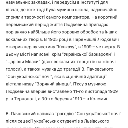
навчальних закладах, і передусім в Інституті для
дівчат, де вже тоді була музична школа, надзвичайно
сприяли творчості самого композитора. На короткий
перемиський період життя Людкевича припадає
порівняно найбільше його хорових обробок та інших
вокальних творів. В 1905 році в Перемишлі Людкевич
створив першу частину “Кавказу”, в 1909 – четверту. В
цьому місті написані, крім “Української баркароли” і
“Царівни Млаки” (двох вокальних терцетів на жіночі
голоси), а також музика до трагедії В. Пачовського
“Сон української ночі”, яка в сценічній адаптації
дістала назву “Зоряний вінець”. П’єсу з музикою
Людкевича вперше виставлено 11-го листопада 1909
р. в Тернополі, а 30-го березня 1910 – в Коломиї.
В. Пачовський написав трагедію “Сон української ночі”
після сецесії українських студентів з Львівського