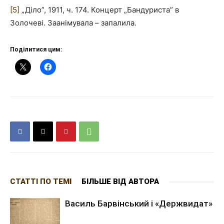
[5]
„Діло”, 1911, ч. 174. Концерт „Бандуриста” в
Золочеві. Заанімувала – запалила.
Поділитися цим:
СТАТТІ ПО ТЕМІ
БІЛЬШЕ ВІД АВТОРА
Василь Барвінський і «Держвидат»