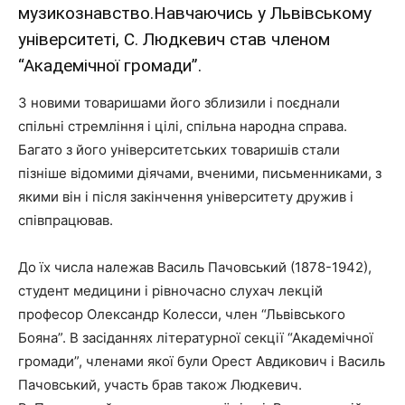
музикознавство.Навчаючись у Львівському
університеті, С. Людкевич став членом
“Академічної громади”.
З новими товаришами його зблизили і поєднали
спільні стремління і цілі, спільна народна справа.
Багато з його університетських товаришів стали
пізніше відомими діячами, вченими, письменниками, з
якими він і після закінчення університету дружив і
співпрацював.
До їх числа належав Василь Пачовський (1878-1942),
студент медицини і рівночасно слухач лекцій
професор Олександр Колесси, член “Львівського
Бояна”. В засіданнях літературної секції “Академічної
громади”, членами якої були Орест Авдикович і Василь
Пачовський, участь брав також Людкевич.