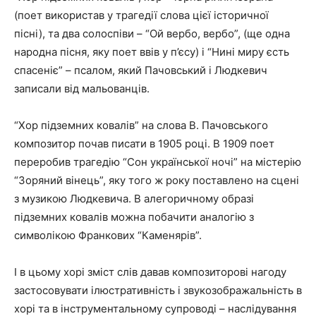
(поет використав у трагедії слова цієї історичної
пісні), та два солоспіви – “Ой вербо, вербо”, (ще одна
народна пісня, яку поет ввів у п’єсу) і “Нині миру єсть
спасеніє” – псалом, який Пачовський і Людкевич
записали від мальованців.
“Хор підземних ковалів” на слова В. Пачовського
композитор почав писати в 1905 році. В 1909 поет
переробив трагедію “Сон української ночі” на містерію
“Зоряний вінець”, яку того ж року поставлено на сцені
з музикою Людкевича. В алегоричному образі
підземних ковалів можна побачити аналогію з
символікою Франкових “Каменярів”.
І в цьому хорі зміст слів давав композиторові нагоду
застосовувати ілюстративність і звукозображальність в
хорі та в інструментальному супроводі – наслідування