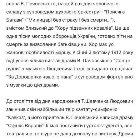
слова В. Пачовського, на цей раз для чоловічого
складу з супроводом духового оркестру – “Присяга
Батави” (“Ми лицарі без страху і без смерти…”),
змістом близький до “Хору підземних ковалів”. Це ще
одна пісня молодих оборонців України, готових піти на
смерть за визволення батьківщини. Хор має усі
жанрові особливості маршу. У січні й лютому 1912 року
відбулося кілька вистав драми В. Пачовського “Сонце
руїни” з музикою Людкевича і тоді ж видано хор дівчат
“За Дорошенка нашого пана” з супроводом фортепіано
з музики до цієї драми.
До століття від дня народження Т.Шевченка Людкевич
закінчив свій найбільший твір кантату-симфонію
“Кавказ”, а його приятель В. Пачовський написав драму
“Сфінкс Європи”. Її мав поставити гурток студентів, але
театральна цензура не дала дозволу на виставу. Драма