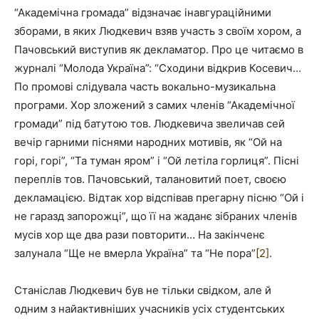
“Академічна громада” відзначає інавгураційними
зборами, в яких Людкевич взяв участь з своїм хором, а
Пачовський виступив як декламатор. Про це читаємо в
журналі “Молода Україна”: “Сходини відкрив Косевич…
По промові слідувала часть вокально-музикальна
програми. Хор зложений з самих членів “Академічної
громади” під батутою тов. Людкевича звеличав сей
вечір гарними піснями народних мотивів, як “Ой на
горі, горі”, “Та туман яром” і “Ой летіла горлиця”. Пісні
переплів тов. Пачовський, талановитий поет, своєю
декламацією. Відтак хор відспівав прегарну пісню “Ой і
не гаразд запорожці”, що її на жаданє зібраних членів
мусів хор ще два рази повторити… На закінченє
залунала “Ще не вмерла Україна” та “Не пора”
[2]
.
Станіслав Людкевич був не тільки свідком, але й
одним з найактивніших учасників усіх студентських