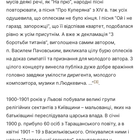
мусів деякі речі, як “На прю”, народні пісні
повторювати, а пісня “Про Куперяна” з ХІV в. так усіх
одушевила, що оплескам не було кінця. І пісня “Ой і не
гаразд запорожці”, що її відспівав квартет, подобалася
рівно ж усім присутнім. А вже ж декламація “З
боротьби титанів”, виголошена самим автором,
п. Василем Пачовським, викликала цілу бурю оплесків
на доказ симпатії та признання для молодого автора. З
цілого концерту винесла публіка дуже добре вражіння
головно завдяки умілости диригента, молодого
[3]
композитора, музики п.Людкевича. …”
.
1900-1901 років у Львові побували великі групи
релігійних сектантів з Київщини – мальованці, яких на
батьківщині переслідувала царська влада. В січні
1900 р. прибуло 60 осіб з Таращанського повіту, а в
квітні 1901 – 19 з Васильківського. Опікувалися ними і
члени “Академічної громади”, влаштовували у