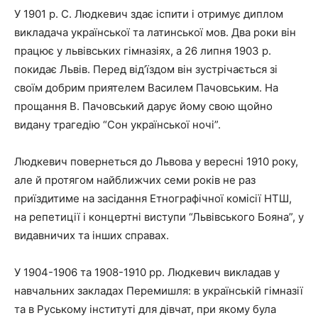
У 1901 р. С. Людкевич здає іспити і отримує диплом
викладача української та латинської мов. Два роки він
працює у львівських гімназіях, а 26 липня 1903 р.
покидає Львів. Перед від’їздом він зустрічається зі
своїм добрим приятелем Василем Пачовським. На
прощання В. Пачовський дарує йому свою щойно
видану трагедію “Сон української ночі”.
Людкевич повернеться до Львова у вересні 1910 року,
але й протягом найближчих семи років не раз
приїздитиме на засідання Етнографічної комісії НТШ,
на репетиції і концертні виступи “Львівського Бояна”, у
видавничих та інших справах.
У 1904-1906 та 1908-1910 рр. Людкевич викладав у
навчальних закладах Перемишля: в українській гімназії
та в Руському інституті для дівчат, при якому була