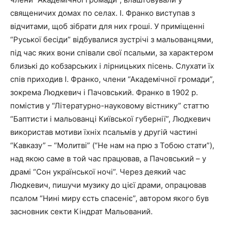
священичих домах по селах. І. Франко виступав з
відчитами, щоб зібрати для них гроші. У приміщенні
“Руської бесіди” відбувалися зустрічі з мальованцями,
під час яких вони співали свої псальми, за характером
близькі до кобзарських і лірницьких пісень. Слухати їх
спів приходив І. Франко, члени “Академічної громади”,
зокрема Людкевич і Пачовський. Франко в 1902 р.
помістив у “Літературно-науковому вістнику” статтю
“Баптисти і мальованці Київської губернії”, Людкевич
використав мотиви їхніх псальмів у другій частині
“Кавказу” – “Молитві” (“Не нам на прю з Тобою стати”),
над якою саме в той час працював, а Пачовський – у
драмі “Сон української ночі”. Через деякий час
Людкевич, пишучи музику до цієї драми, опрацював
псалом “Нині миру єсть спасеніє”, автором якого був
засновник секти Кіндрат Мальований.