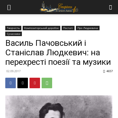
Творчість
Композиторський доробок
Постаті
Про Людкевича
Сучасники
Василь Пачовський і
Станіслав Людкевич: на
перехресті поезії та музики
02.09.2017
4657