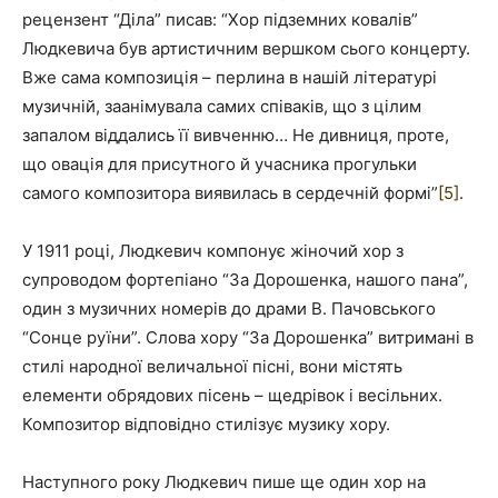
рецензент “Діла” писав: “Хор підземних ковалів”
Людкевича був артистичним вершком сього концерту.
Вже сама композиція – перлина в нашій літературі
музичній, заанімувала самих співаків, що з цілим
запалом віддались її вивченню… Не дивниця, проте,
що овація для присутного й учасника прогульки
самого композитора виявилась в сердечній формі”
[5]
.
У 1911 році, Людкевич компонує жіночий хор з
супроводом фортепіано “За Дорошенка, нашого пана”,
один з музичних номерів до драми В. Пачовського
“Сонце руїни”. Слова хору “За Дорошенка” витримані в
стилі народної величальної пісні, вони містять
елементи обрядових пісень – щедрівок і весільних.
Композитор відповідно стилізує музику хору.
Наступного року Людкевич пише ще один хор на