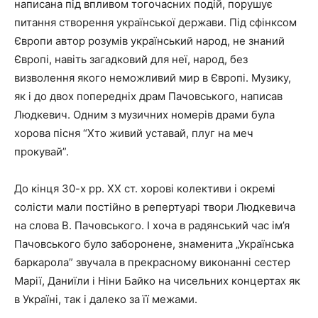
написана під впливом тогочасних подій, порушує
питання створення української держави. Під сфінксом
Європи автор розумів український народ, не знаний
Європі, навіть загадковий для неї, народ, без
визволення якого неможливий мир в Європі. Музику,
як і до двох попередніх драм Пачовського, написав
Людкевич. Одним з музичних номерів драми була
хорова пісня “Хто живий уставай, плуг на меч
прокувай”.
До кінця 30-х рр. ХХ ст. хорові колективи і окремі
солісти мали постійно в репертуарі твори Людкевича
на слова В. Пачовського. І хоча в радянський час ім’я
Пачовського було заборонене, знаменита „Українська
баркарола” звучала в прекрасному виконанні сестер
Марії, Даниїли і Ніни Байко на чисельних концертах як
в Україні, так і далеко за її межами.