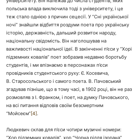
університету. Він належав до числа студентів, яких
польська влада виключила тоді з університету, і це
теж стало однією з причин сецесії. У “Сні української
ночі” знайшли відбиття роздуми поета про українську
історію, державність, дальший розвиток народу,
національну свідомість. Він наголошував на
важливості національної ідеї. В закінченні п’єси у “Хорі
підземних ковалів” поет зобразив недавню боротьбу
студентів, і ми впізнаємо в персонажах п’єси
провідників студентського руху: Є. Косевича,
В. Старосольського і самого поета. В. Пачовський
згадував пізніше, що в тому часі, в 1902 році, він не раз
розмовляв з І. Франком, і поет, на думку Пачовського,
на всі питання відповів своїм безсмертним
“Мойсеєм”
[4]
.
Людкевич склав для п’єси чотири музичні номери:
“Хор підземних ковалів”, хор “Чорна рілля ізорана”