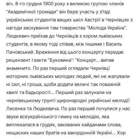
віч. 8-го грудня 1900 року з великою групою членів
“Академічної громади” він бере участь у з’їзді
українських студентів вищих шкіл Австрії в Чернівцях з
нагоди заснування там товариства “Молода Україна”.
Людкевич приїхав до Чернівців з хором львівських
студентів, в якому тоді співав, між іншими і Василь
Пачовський. Враження від цього концерту передає
рецензент газети “Буковина”: “Концерт… випав
знаменито. По раз перший оглядали Чернівці
моторних львівських молодих людей, які не жалували
ні сил, ні гроша, щоби додати величі так поважній
хвилі та бадьорості… Перший раз залунали на
чернівецькому грунті щиронародні українські мелодії
Лисенка та Людкевича. По раз перший почулися у нас
звуки всеукраїнського гимну на мелодію, яка
виплекалася в грудях, закованих кайданами слова,
нещасних наших братів на закордонній Україні… Хор