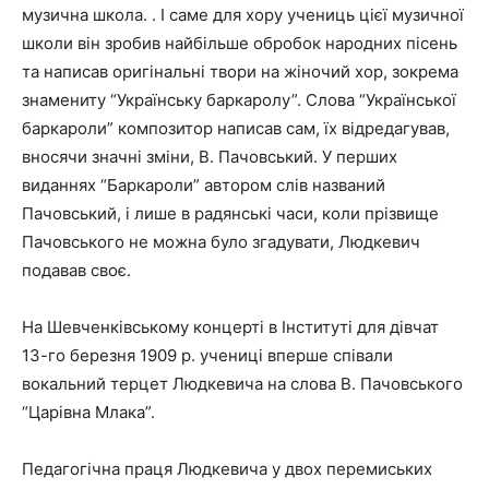
музична школа. . І саме для хору учениць цієї музичної
школи він зробив найбільше обробок народних пісень
та написав оригінальні твори на жіночий хор, зокрема
знамениту “Українську баркаролу”. Слова “Української
баркароли” композитор написав сам, їх відредагував,
вносячи значні зміни, В. Пачовський. У перших
виданнях “Баркароли” автором слів названий
Пачовський, і лише в радянські часи, коли прізвище
Пачовського не можна було згадувати, Людкевич
подавав своє.
На Шевченківському концерті в Інституті для дівчат
13-го березня 1909 р. учениці вперше співали
вокальний терцет Людкевича на слова В. Пачовського
“Царівна Млака”.
Педагогічна праця Людкевича у двох перемиських