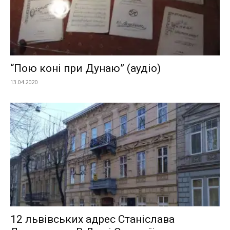
“Пою коні при Дунаю” (аудіо)
13.04.2020
12 львівських адрес Станіслава