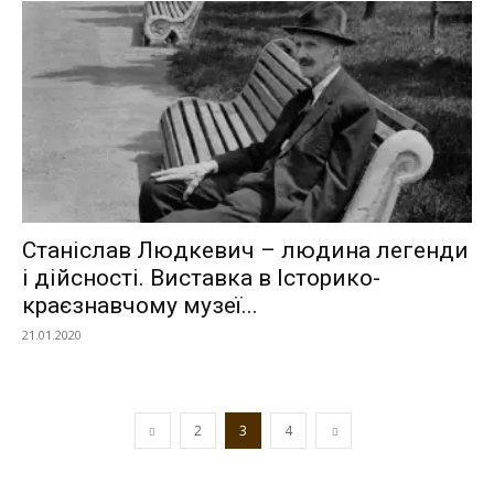
Станіслав Людкевич – людина легенди
і дійсності. Виставка в Історико-
краєзнавчому музеї...
21.01.2020
2
3
4