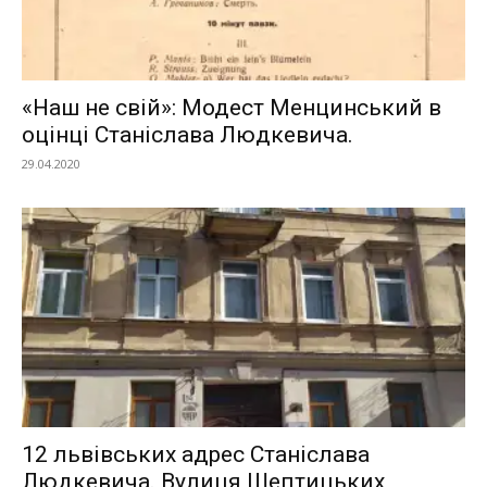
«Наш не свій»: Модест Менцинський в
оцінці Станіслава Людкевича.
29.04.2020
12 львівських адрес Станіслава
Людкевича. Вулиця Шептицьких