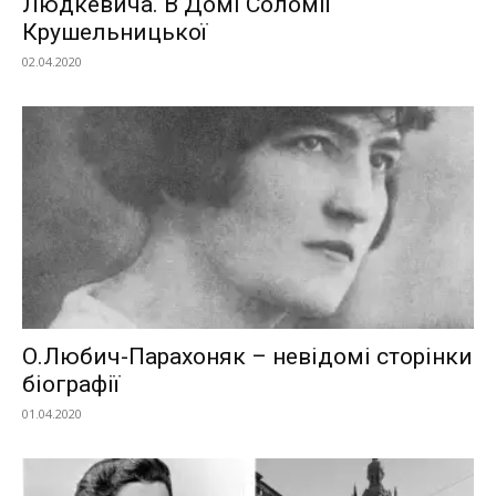
Людкевича. В Домі Соломії
Крушельницької
02.04.2020
О.Любич-Парахоняк – невідомі сторінки
біографії
01.04.2020