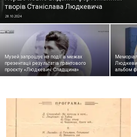
творів Станіслава Людкевича
28.10.2024
Музей запрошує на події в межах
Меморіал
презентації результатів грантового
Людкевич
проєкту «Людкевич. Спадщина»
альбом ф