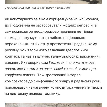
Станіслав Людкевич під час концерту у філармонії
Як найстаршого за віком корифея української музики,
до Людкевича не застосовували жодних репресій, а
сам композитор неодноразово проявляв не тільки
громадянську мужність, глибоке національне
переконання і стійкість у протистоянні радянському
режиму, хоч твори його зазнавали ідеологічної
критики, та навіть штучно гальмувалося їх виконання і
видання. Як говорив сам Людкевич:
«не міг я якось
навчитися творити на наказ всякі хвальні гимни про
«радісне» життя».
Тож зростаючий інтерес
композитора до симфонічного жанру в радянські роки
пояснювався намаганням композитора уникнути творів
на диктовану владою тематику.