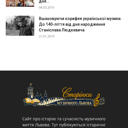
дня...
04.03.2015
Вшановуючи корифея української музики.
До 140-ліття від дня народження
Станіслава Людкевича
21.01.2019
Cайт про історію та сучасність музичного
життя Львова. Тут публікуються історичні