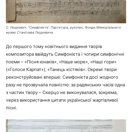
С. Людкевич. “Симфонієта”. Партитура, рукопис. Фонди Меморіального
музею Станіслава Людкевича
До першого тому новітнього видання творів
композитора ввійдуть Симфонієта і чотири симфонічні
поеми – «Пісня юнаків», «Наше море», «Наші гори»
(«Голоси Карпат»), «Танець кістяків». Окремі твори
реконструйовані вперше: Симфонієта досі жодного
разу не прозвучала повністю: за радянських часів одна
з частин твору – Скерцо не виконувалася, зокрема,
через використання цитати української жартівливої
пісні.