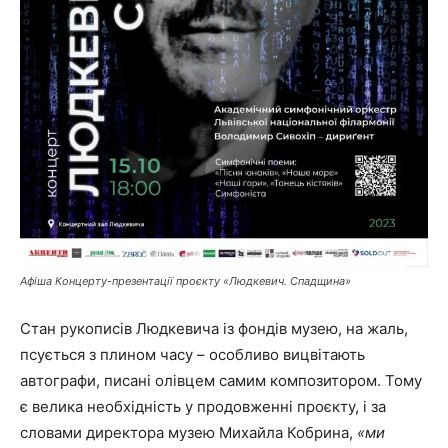
Афіша Концерту-презентації проєкту «Людкевич. Спадщина»
Стан рукописів Людкевича із фондів музею, на жаль,
псується з плином часу – особливо вицвітають
автографи, писані олівцем самим композитором. Тому
є велика необхідність у продовженні проєкту, і за
словами директора музею Михайла Кобрина,
«
ми