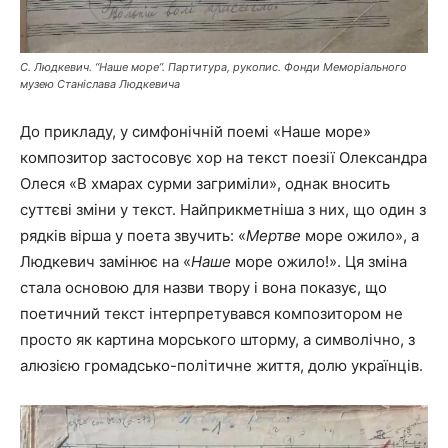
С. Людкевич. “Наше море”. Партитура, рукопис. Фонди Меморіального
музею Станіслава Людкевича
До прикладу, у симфонічній поемі «Наше море»
композитор застосовує хор на текст поезії Олександра
Олеся «В хмарах сурми загриміли», однак вносить
суттєві зміни у текст. Найприкметніша з них, що один з
рядків вірша у поета звучить: «
Мертве
море ожило», а
Людкевич замінює на «
Наше
море ожило!». Ця зміна
стала основою для назви твору і вона показує, що
поетичний текст інтерпретувався композитором не
просто як картина морського шторму, а символічно, з
алюзією громадсько-політичне життя, долю українців.