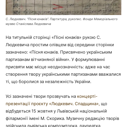
С. Людкевич. “Пісня юнаків”. Партитура, рукопис. Фонди Меморіального
музею Станіслава Людкевича
На титульній сторінці «Пісні юнаків» рукою С.
Людкевича простим олівцем від середини сторінки
зазначено: «Пісня юнаків. Присвячено українським
партизанам вітчизняної війни». У формулюванні
присвяти має місце неоднозначність: адже на час
створення твору українськими партизанами вважалися
ті, що боролися за незалежність України.
Усі зазначені твори прозвучать на
концерті-
презентації проєкту «Людкевич. Спадщина»,
що
відбудеться 15 жовтня у Львівській національній
філармонії імені М. Скорика. Музичну редакцію творів
здійснила львівська композиторка, лауреатка