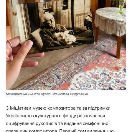
Меморіальна кімната музею Станіслава Людкевича
З ініціативи музею композитора та за підтримки
Українського культурного фонду розпочалося
оцифрування рукописів та видання симфонічної
спадщини композитора. Перший том видання, що