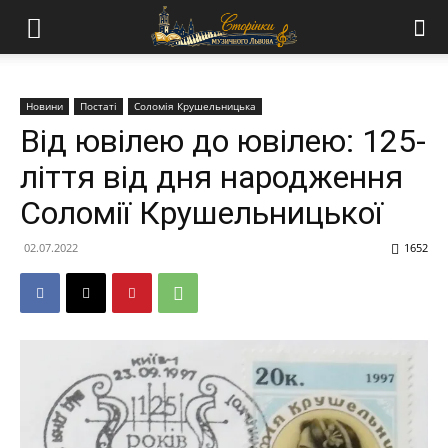
Новини
Постаті
Соломія Крушельницька
Від ювілею до ювілею: 125-
ліття від дня народження
Соломії Крушельницької
02.07.2022
1652