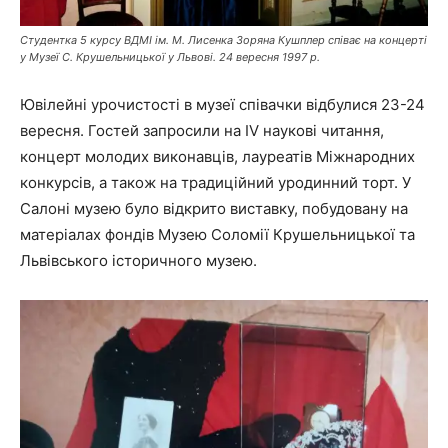
Студентка 5 курсу ВДМІ ім. М. Лисенка Зоряна Кушплер співає на концерті
у Музеї С. Крушельницької у Львові. 24 вересня 1997 р.
Ювілейні урочистості в музеї співачки відбулися 23-24
вересня. Гостей запросили на IV наукові читання,
концерт молодих виконавців, лауреатів Міжнародних
конкурсів, а також на традиційний уродинний торт. У
Салоні музею було відкрито виставку, побудовану на
матеріалах фондів Музею Соломії Крушельницької та
Львівського історичного музею.