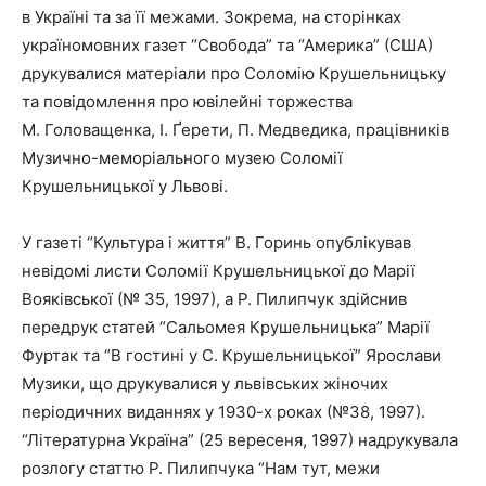
в Україні та за її межами. Зокрема, на сторінках
україномовних газет “Свобода” та “Америка” (США)
друкувалися матеріали про Соломію Крушельницьку
та повідомлення про ювілейні торжества
М. Головащенка, І. Ґерети, П. Медведика, працівників
Музично-меморіального музею Соломії
Крушельницької у Львові.
У газеті “Культура і життя” В. Горинь опублікував
невідомі листи Соломії Крушельницької до Марії
Вояківської (№ 35, 1997), а Р. Пилипчук здійснив
передрук статей “Сальомея Крушельницька” Марії
Фуртак та “В гостині у С. Крушельницької” Ярослави
Музики, що друкувалися у львівських жіночих
періодичних виданнях у 1930-х роках (№38, 1997).
“Літературна Україна” (25 вересеня, 1997) надрукувала
розлогу статтю Р. Пилипчука “Нам тут, межи