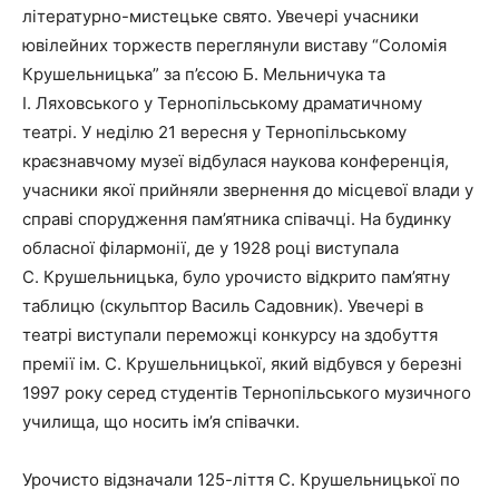
літературно-мистецьке свято. Увечері учасники
ювілейних торжеств переглянули виставу “Соломія
Крушельницька” за п’єсою Б. Мельничука та
І. Ляховського у Тернопільському драматичному
театрі. У неділю 21 вересня у Тернопільському
краєзнавчому музеї відбулася наукова конференція,
учасники якої прийняли звернення до місцевої влади у
справі спорудження пам’ятника співачці. На будинку
обласної філармонії, де у 1928 році виступала
С. Крушельницька, було урочисто відкрито пам’ятну
таблицю (скульптор Василь Садовник). Увечері в
театрі виступали переможці конкурсу на здобуття
премії ім. С. Крушельницької, який відбувся у березні
1997 року серед студентів Тернопільського музичного
училища, що носить ім’я співачки.
Урочисто відзначали 125-ліття С. Крушельницької по