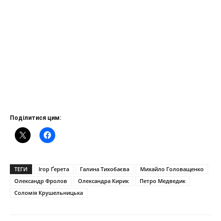
Поділитися цим:
ТЕГИ
Ігор Ґерета
Галина Тихобаєва
Михайло Головащенко
Олександр Фролов
Олександра Кирик
Петро Медведик
Соломія Крушельницька