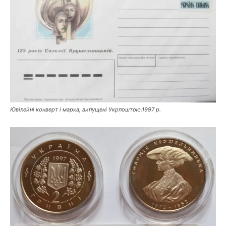
Ювілейні конверт і марка, випущені Укрпоштою.1997 р.