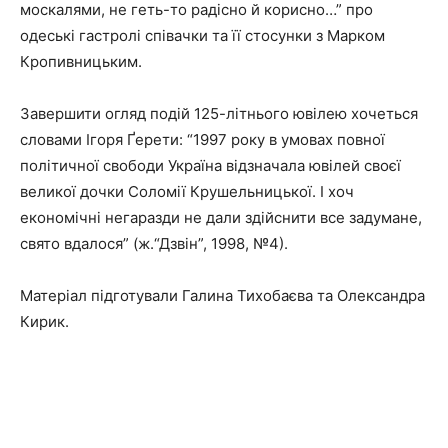
москалями, не геть-то радісно й корисно…” про
одеські гастролі співачки та її стосунки з Марком
Кропивницьким.
Завершити огляд подій 125-літнього ювілею хочеться
словами Ігоря Ґерети: “1997 року в умовах повної
політичної свободи Україна відзначала ювілей своєї
великої дочки Соломії Крушельницької. І хоч
економічні негаразди не дали здійснити все задумане,
свято вдалося” (ж.“Дзвін”, 1998, №4).
Матеріал підготували Галина Тихобаєва та Олександра
Кирик.