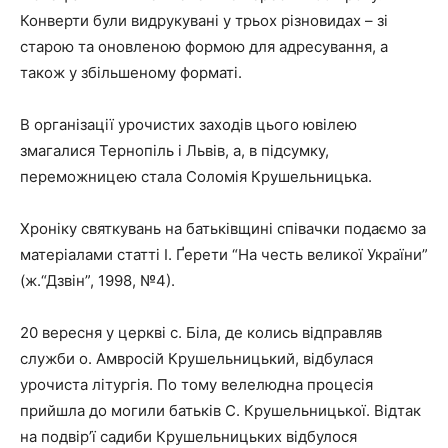
Конверти були видрукувані у трьох різновидах – зі
старою та оновленою формою для адресування, а
також у збільшеному форматі.
В організації урочистих заходів цього ювілею
змагалися Тернопіль і Львів, а, в підсумку,
переможницею стала Соломія Крушельницька.
Хроніку святкувань на батьківщині співачки подаємо за
матеріалами статті І. Ґерети “На честь великої України”
(ж.“Дзвін”, 1998, №4).
20 вересня у церкві с. Біла, де колись відправляв
служби о. Амвросій Крушельницький, відбулася
урочиста літургія. По тому велелюдна процесія
прийшла до могили батьків С. Крушельницької. Відтак
на подвір’ї садиби Крушельницьких відбулося