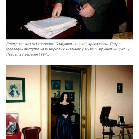
Дослідник життя і творчості С.Крушельницької, краєзнавець Петро
Медведик виступає на IV наукових читаннях у Музеї С. Крушельницької у
Львові. 23 вересня 1997 р.