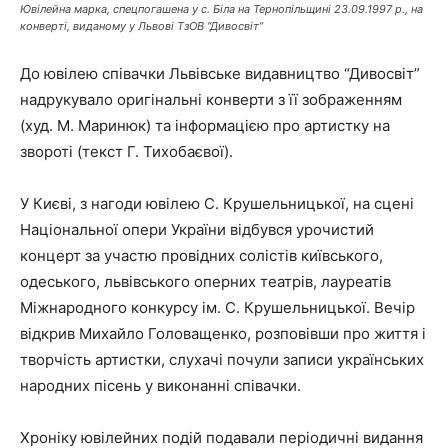
Ювілейна марка, спецпогашена у с. Біла на Тернопільщині 23.09.1997 р., на
конверті, виданому у Львові ТзОВ “Дивосвіт”
До ювілею співачки Львівське видавництво “Дивосвіт”
надрукувало оригінальні конверти з її зображенням
(худ. М. Маринюк) та інформацією про артистку на
звороті (текст Г. Тихобаєвої).
У Києві, з нагоди ювілею С. Крушельницької, на сцені
Національної опери України відбувся урочистий
концерт за участю провідних солістів київського,
одеського, львівського оперних театрів, лауреатів
Міжнародного конкурсу ім. С. Крушельницької. Вечір
відкрив Михайло Головащенко, розповівши про життя і
творчість артистки, слухачі почули записи українських
народних пісень у виконанні співачки.
Хроніку ювілейних подій подавали періодичні видання