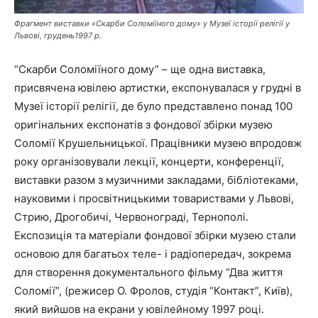
Фрагмент виставки «Скарби Соломіїного дому» у Музеї історії релігії у
Львові, грудень1997 р.
“Скарби Соломіїного дому” – ще одна виставка,
присвячена ювілею артистки, експонувалася у грудні в
Музеї історії релігії, де було представлено понад 100
оригінальних експонатів з фондової збірки музею
Соломії Крушельницької. Працівники музею впродовж
року організовували лекції, концерти, конференції,
виставки разом з музичними закладами, бібліотеками,
науковими і просвітницькими товариствами у Львові,
Стрию, Дрогобичі, Червонограді, Тернополі.
Експозиція та матеріали фондової збірки музею стали
основою для багатьох теле- і радіопередач, зокрема
для створення документального фільму “Два життя
Соломії”, (режисер О. Фролов, студія “Контакт”, Київ),
який вийшов на екрани у ювілейному 1997 році.