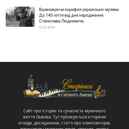
Вшановуючи корифея української музики.
До 140-ліття від дня народження
Станіслава Людкевича
21.01.2019
Cайт про історію та сучасність музичного
життя Львова. Тут публікуються історичні
огляди, дослідження, статті про композиторів,
виконавців і музичних діячів, спогади, архівні