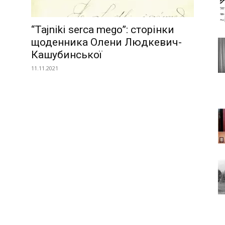
“Tajniki serca mego”: сторінки
Львова
щоденника Олени Людкевич-
Кашубинської
11.11.2021