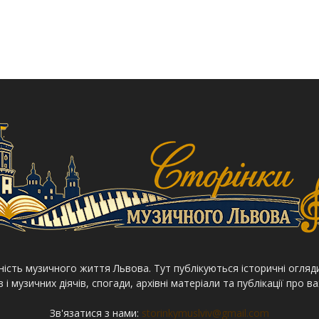
сність музичного життя Львова. Тут публікуються історичні огляди
і музичних діячів, спогади, архівні матеріали та публікації про ва
Зв'язатися з нами:
storinkymuslviv@gmail.com