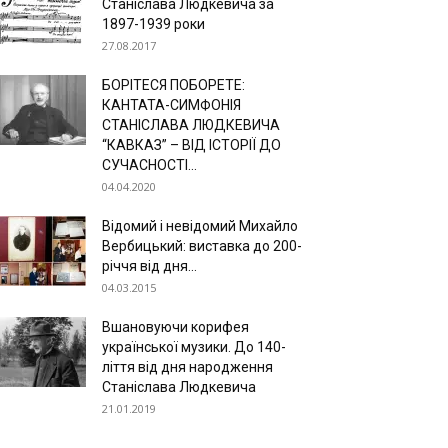
Станіслава Людкевича за
1897-1939 роки
27.08.2017
БОРІТЕСЯ ПОБОРЕТЕ:
КАНТАТА-СИМФОНІЯ
СТАНІСЛАВА ЛЮДКЕВИЧА
“КАВКАЗ” – ВІД ІСТОРІЇ ДО
СУЧАСНОСТІ...
04.04.2020
Відомий і невідомий Михайло
Вербицький: виставка до 200-
річчя від дня...
04.03.2015
Вшановуючи корифея
української музики. До 140-
ліття від дня народження
Станіслава Людкевича
21.01.2019