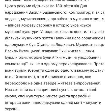
Цього року ми відзначаємо 130-ліття від Дня
народження Василя Барвінського. Композитор, піаніст,
педагог, музикознавець, організатор музичного життя
– вписав яскраву сторінку в історію української
музичної культури. Упродовж кількох десятиліть у всіх
ділянках музичного життя Галичини його соратником і
однодумцем був Станіслав Людкевич. Музикознавець
Василь Витвицький згадував: “Їхні життєві шляхи
бували різні, як різні були й їхні музичні уподобання і
компетенції, які не в одному перехрещувалися. Проте
вони зуміли зберегти один до одного взаємну пошану
(в очі й поза очі), а то й приязне ставлення, яке
перебороло не одне тверде життєве випробування”.
Незважаючи на несприятливі суспільно-політичні
умови, свої культурно-мистецькі та професійні
інтереси вони підпорядкували єдиній меті – служити
Україні.