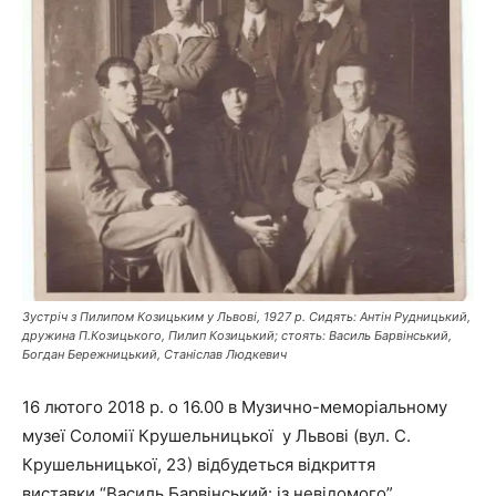
Зустріч з Пилипом Козицьким у Львові, 1927 р. Сидять: Антін Рудницький,
дружина П.Козицького, Пилип Козицький; стоять: Василь Барвінський,
Богдан Бережницький, Станіслав Людкевич
16 лютого 2018 р. о 16.00 в Музично-меморіальному
музеї Соломії Крушельницької у Львові (вул. С.
Крушельницької, 23) відбудеться відкриття
виставки “Василь Барвінський: із невідомого”.