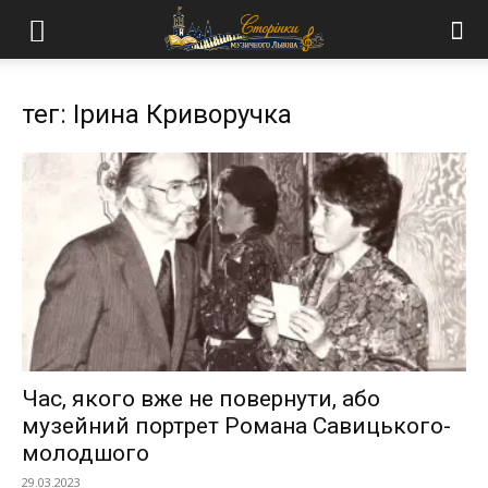
тег: Ірина Криворучка
Час, якого вже не повернути, або
музейний портрет Романа Савицького-
молодшого
29.03.2023