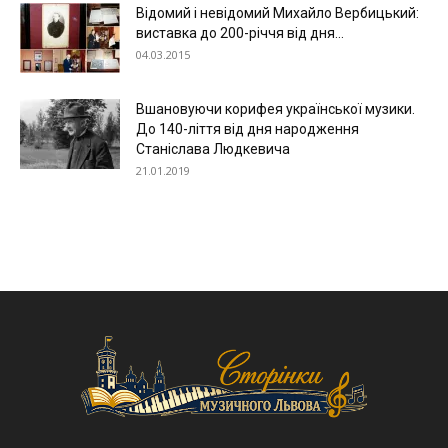
Відомий і невідомий Михайло Вербицький:
виставка до 200-річчя від дня...
04.03.2015
Вшановуючи корифея української музики.
До 140-ліття від дня народження
Станіслава Людкевича
21.01.2019