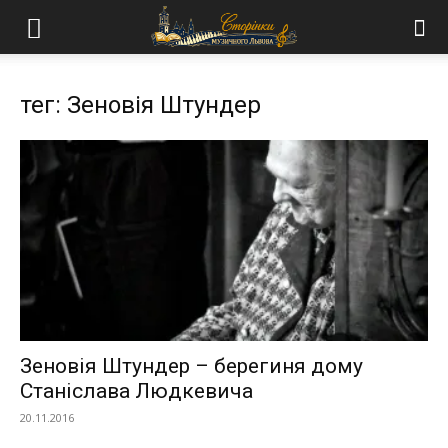
тег: Зеновія Штундер
Зеновія Штундер – берегиня дому
Станіслава Людкевича
20.11.2016