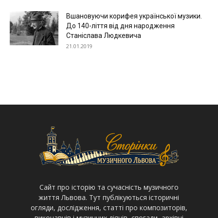
Вшановуючи корифея української музики.
До 140-ліття від дня народження
Станіслава Людкевича
21.01.2019
Cайт про історію та сучасність музичного
життя Львова. Тут публікуються історичні
огляди, дослідження, статті про композиторів,
виконавців і музичних діячів, спогади, архівні