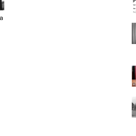
а
Львова