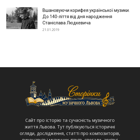
Вшановуючи корифея української музики.
До 140-ліття від дня народження
Станіслава Людкевича
21.01.2019
Cайт про історію та сучасність музичного
життя Львова. Тут публікуються історичні
огляди, дослідження, статті про композиторів,
виконавців і музичних діячів, спогади, архівні