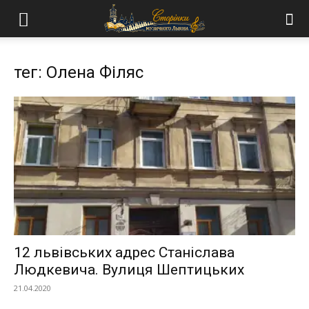
тег: Олена Філяс
12 львівських адрес Станіслава
Людкевича. Вулиця Шептицьких
21.04.2020