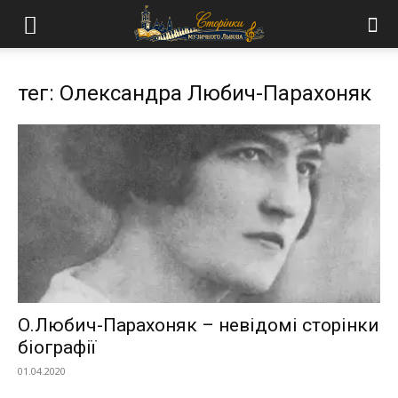
тег: Олександра Любич-Парахоняк
О.Любич-Парахоняк – невідомі сторінки
біографії
01.04.2020