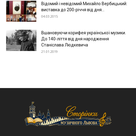
Відомий і невідомий Михайло Вербицький:
виставка до 200-річчя від дня...
04.03.2015
Вшановуючи корифея української музики.
До 140-ліття від дня народження
Станіслава Людкевича
21.01.2019