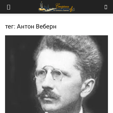
тег: Антон Веберн