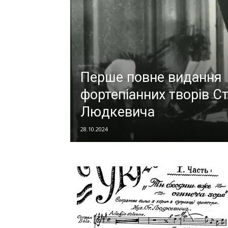
Перше повне видання
фортепіанних творів С
Людкевича
28.10.2024