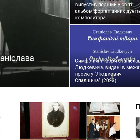
випустив перший у світі
альбом фортепіанних дуеті
композитора
Львова
таніслава
Симфонічні твори Станісла
Людкевича, видані в межа
проєкту “Людкевич.
Спадщина” (2023)
П