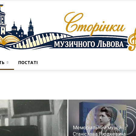
ТЬ
ПОСТАТІ
Сторінки
музичного
Меморіальний музей
Станіслава Людкевича