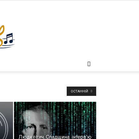
ОСТАННІЙ
Людкевич. Спадщина: інтерв’ю