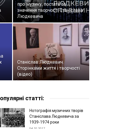
про музику, постать та
в
значення творчості Станіслава
Людкевича
ва
х
Станіслав Людкевич.
Сторінками життя і творчості
(відео)
опулярні статті:
Нотографія музичних творів
Станіслава Людкевича за
1939-1974 роки
04.10.2017