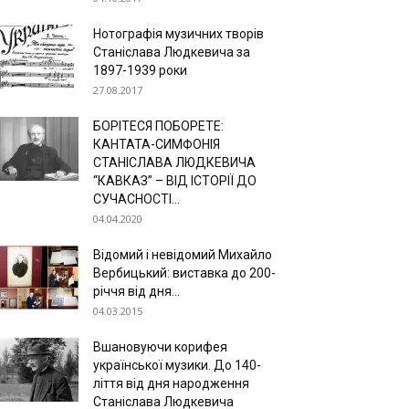
Нотографія музичних творів
Станіслава Людкевича за
1897-1939 роки
27.08.2017
БОРІТЕСЯ ПОБОРЕТЕ:
КАНТАТА-СИМФОНІЯ
СТАНІСЛАВА ЛЮДКЕВИЧА
“КАВКАЗ” – ВІД ІСТОРІЇ ДО
СУЧАСНОСТІ...
04.04.2020
Відомий і невідомий Михайло
Вербицький: виставка до 200-
річчя від дня...
04.03.2015
Вшановуючи корифея
української музики. До 140-
ліття від дня народження
Станіслава Людкевича